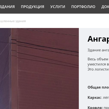
ЗДАНИЯ
ПРОДУКЦИЯ
УСЛУГИ
ПОРТФОЛИО
ДО
ышленные здания
Анга
Здание анга
Весь объем 
уместился в
Это логисти
Общая пло
Каркас
: лё
Кровля:
про