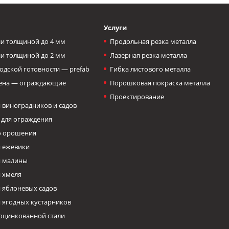
Услуги
и толщиной до 4 мм
Продольная резка металла
и толщиной до 2 мм
Лазерная резка металла
одской готовности — prefab
Гибка листового металла
тена — ограждающие
Порошковая покраска металла
Проектирование
 виноградников и садов
 для ограждения
о орошения
 ежевики
я малины
 хмеля
 яблоневых садов
 ягодных кустарников
оцинкованной стали