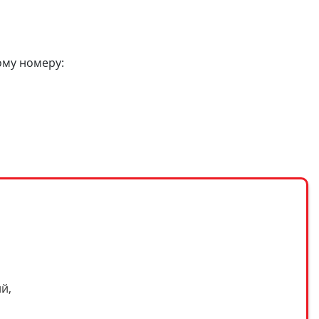
ому номеру:
й,