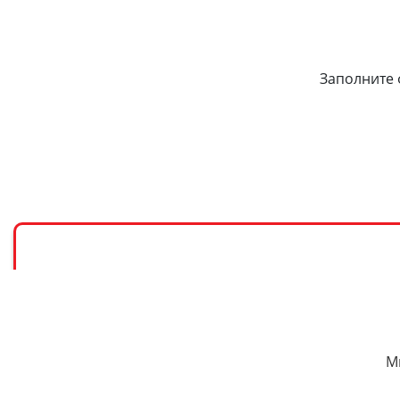
Заполните 
М