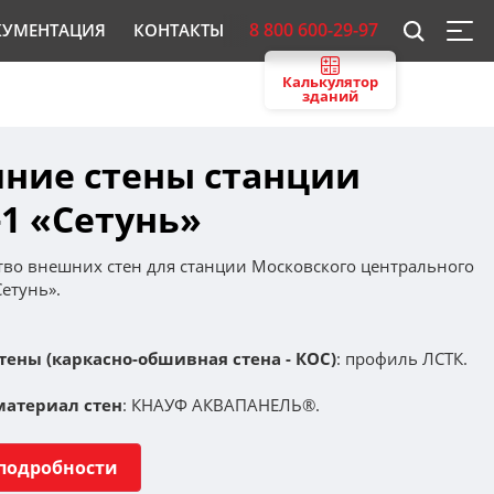
8 800 600-29-97
КУМЕНТАЦИЯ
КОНТАКТЫ
Калькулятор
зданий
ние стены станции
1 «Сетунь»
тво внешних стен для станции Московского центрального
етунь».
ены (каркасно-обшивная стена - КОС)
: профиль ЛСТК.
материал стен
: КНАУФ АКВАПАНЕЛЬ®.
 подробности