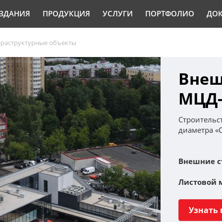
ЗДАНИЯ
ПРОДУКЦИЯ
УСЛУГИ
ПОРТФОЛИО
ДО
раструктурные объекты
Внеш
МЦД-
Строительс
диаметра «С
Внешние ст
Листовой 
Узнать