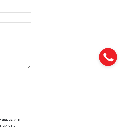
Закажите
звонок
 данных, в
ных», на