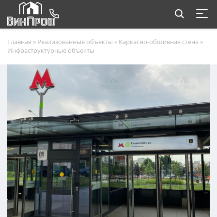
Главная
»
Реализованные объекты
»
Каркасно-обшивная стена
»
Инфраструктурные объекты