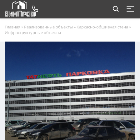
Главная
»
Реализованные объекты
»
Каркасно-обшивная стена
»
Инфраструктурные объекты