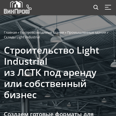
Главная
»
Быстровозводимые здания
»
Промышленные здания
»
Склады Light Industrial
Строительство Light
Industrial
из ЛСТК под аренду
или собственный
бизнес
Создаем готовые форматы для