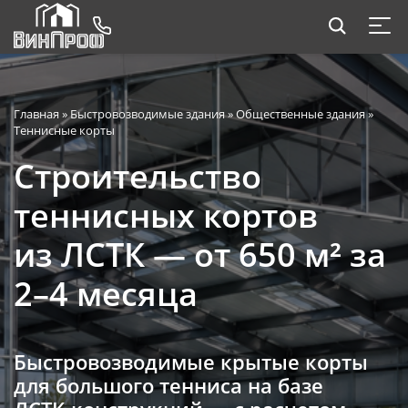
Главная
»
Быстровозводимые здания
»
Общественные здания
»
Теннисные корты
Строительство
теннисных кортов
из ЛСТК — от 650 м² за
2–4 месяца
Быстровозводимые крытые корты
для большого тенниса на базе