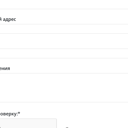
 адрес
ения
оверку:
*