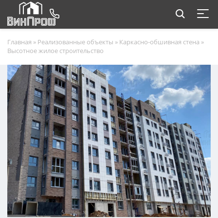
Главная
»
Реализованные объекты
»
Каркасно-обшивная стена
»
Высотное жилое строительство