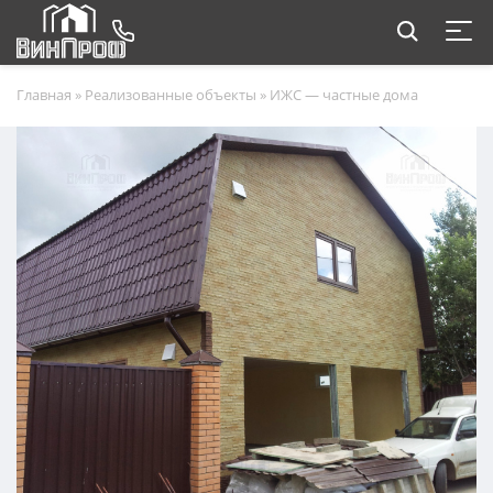
Главная
»
Реализованные объекты
»
ИЖС — частные дома