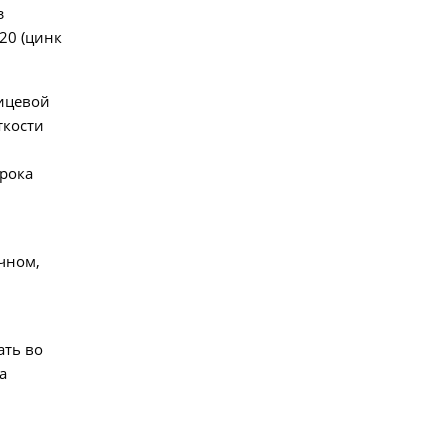
з
20 (цинк
ицевой
ткости
срока
чном,
ать во
а