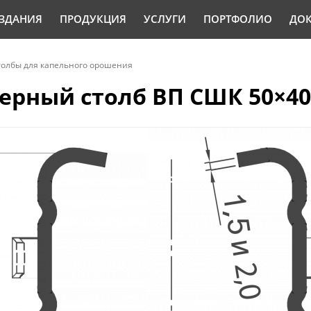
ЗДАНИЯ
ПРОДУКЦИЯ
УСЛУГИ
ПОРТФОЛИО
ДО
толбы для капельного орошения
рный столб ВП СШК 50×40×