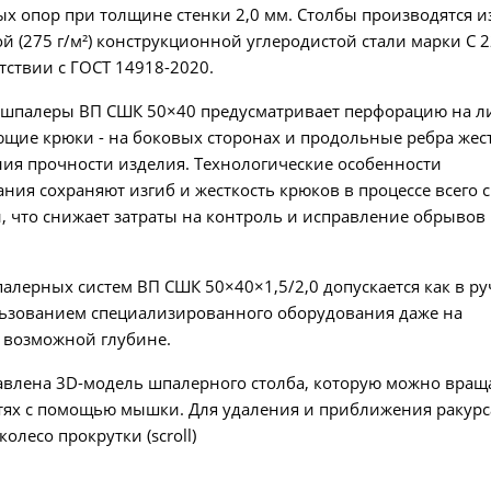
х опор при толщине стенки 2,0 мм. Столбы производятся и
 (275 г/м²) конструкционной углеродистой стали марки С 2
етствии с ГОСТ 14918-2020.
 шпалеры ВП СШК 50×40 предусматривает перфорацию на л
щие крюки - на боковых сторонах и продольные ребра жес
ния прочности изделия. Технологические особенности
ия сохраняют изгиб и жесткость крюков в процессе всего 
, что снижает затраты на контроль и исправление обрывов
алерных систем ВП СШК 50×40×1,5/2,0 допускается как в ру
ользованием специализированного оборудования даже на
возможной глубине.
авлена 3D-модель шпалерного столба, которую можно вращ
стях с помощью мышки. Для удаления и приближения ракурс
олесо прокрутки (scroll)