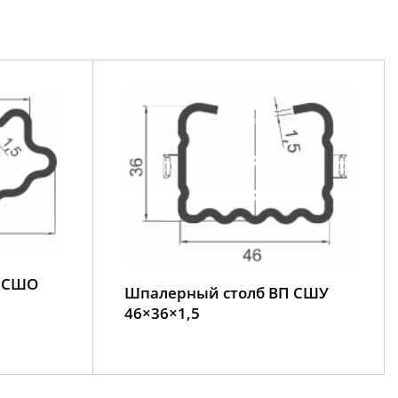
П СШО
Шпалерный столб ВП СШУ
46×36×1,5