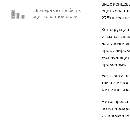
виде концевы
Шпалерные столбы из
оцинкованной
оцинкованной стали
275) в соотв
Конструкция
и захватываю
для увеличе
профилирован
эксплуатации
проволоки.
Установка шп
так и с исп
минимально 
Ниже предст
всех плоско
используйте к