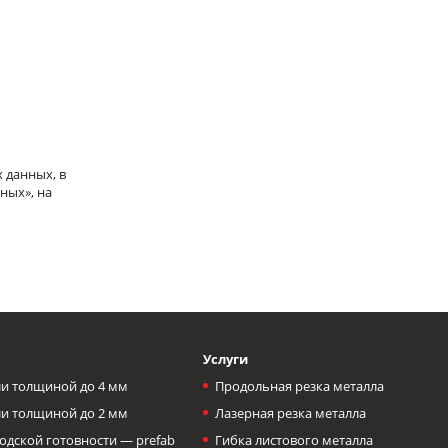
 данных, в
ных», на
Услуги
и толщиной до 4 мм
Продольная резка металла
и толщиной до 2 мм
Лазерная резка металла
одской готовности — prefab
Гибка листового металла