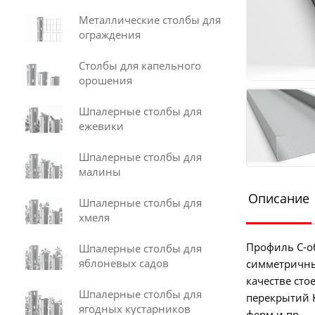
Металлические столбы для
ограждения
Столбы для капельного
орошения
Шпалерные столбы для
ежевики
Шпалерные столбы для
малины
Описание
Шпалерные столбы для
хмеля
Профиль С-
Шпалерные столбы для
яблоневых садов
симметричным
качестве сто
Шпалерные столбы для
перекрытий 
ягодных кустарников
ферм и пр.