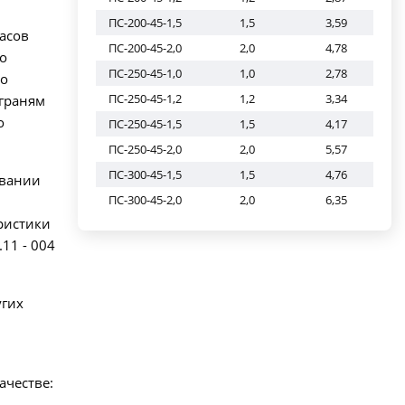
ПС-200-45-1,5
1,5
3,59
асов
ПС-200-45-2,0
2,0
4,78
о
ПС-250-45-1,0
1,0
2,78
по
ПС-250-45-1,2
1,2
3,34
граням
о
ПС-250-45-1,5
1,5
4,17
ПС-250-45-2,0
2,0
5,57
ПС-300-45-1,5
1,5
4,76
овании
ПС-300-45-2,0
2,0
6,35
ристики
11 - 004
угих
ачестве: