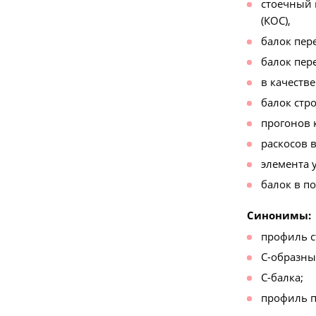
стоечный 
(КОС),
балок пер
балок пер
в качестве
балок стр
прогонов 
раскосов 
элемента 
балок в п
Синонимы:
профиль с
С-образны
С-балка;
профиль п