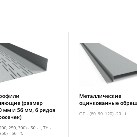
рофили
Металлические
ляющие (размер
оцинкованные обре
0 мм и 56 мм, 6 рядов
ОП - (60, 90, 120) -20 - t
осечек)
200, 250, 300) - 50 - t, ТН -
250) - 56 - t.