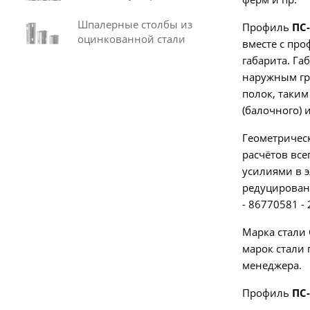
Шпалерные столбы из
Профиль
ПС-
оцинкованной стали
вместе с пр
габарита. Га
наружным гр
полок, таким
(балочного)
Геометрическ
расчётов все
усилиями в э
редуцированн
- 86770581 -
Марка стали 
марок стали 
менеджера.
Профиль
ПС-