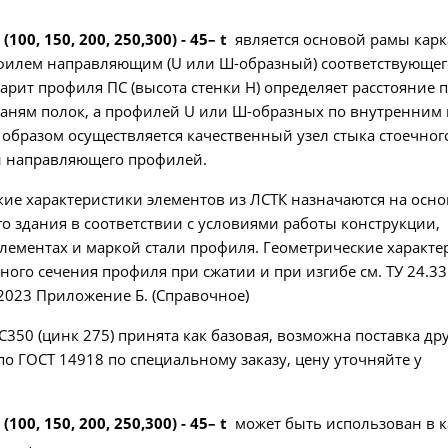
 (100, 150, 200, 250,300) - 45– t
является основой рамы карк
офилем направляющим (U или Ш-образный) соответствующег
барит профиля ПС (высота стенки Н) определяет расстояние 
аням полок, а профилей U или Ш-образных по внутренним 
 образом осуществляется качественный узел стыка стоечног
 и направляющего профилей.
ие характеристики элементов из ЛСТК назначаются на осн
го здания в соответствии с условиями работы конструкции,
лементах и маркой стали профиля. Геометрические характе
ого сечения профиля при сжатии и при изгибе см. ТУ 24.33.
 2023 Приложение Б. (Справочное)
С350 (цинк 275) принята как базовая, возможна поставка др
по ГОСТ 14918 по специальному заказу, цену уточняйте у
 (100, 150, 200, 250,300) - 45– t
может быть использован в к