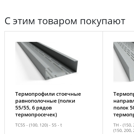
С этим товаром покупают
Термопрофили стоечные
Термоп
равнополочные (полки
направ
55/55, 6 рядов
полок 5
термопросечек)
термопр
ТС55 - (100, 120) - 55 - t
ТН - (150, 
(150, 200, 