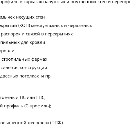
профиль в каркасах наружных и внутренних стен и перегор
емычек несущих стен
екрытий (КОП) междуэтажных и чердачных
 распорок и связей в перекрытиях
опильных для кровли
кровли
в стропильных фермах
усиления конструкции
одвесных потолках и пр.
тоечный ПС или ГПС;
й профиль (C-профиль);
овышенной жесткости (ППЖ).