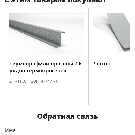
ОП-120-10-1,5
1,5
1,98
Термопрофили прогоны Z 6
Ленты
рядов термопросечек
ZТ - (100, 120) - 41/47 - t
Обратная связь
Имя